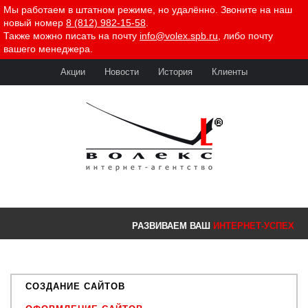
Мы работаем в штатном режиме, но удалённо. Звоните на наш
новый номер
8 (812) 982-15-58
.
Также можно писать на почту
info@volex.spb.ru
, либо почту
вашего менеджера.
Акции
Новости
История
Клиенты
РАЗВИВАЕМ ВАШ
ИНТЕРНЕТ-УСПЕХ
СОЗДАНИЕ САЙТОВ