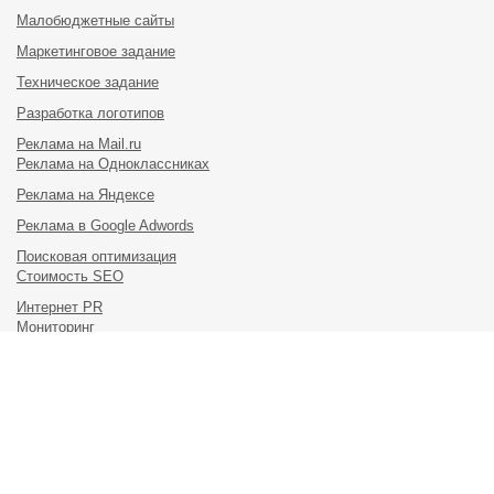
Малобюджетные сайты
Маркетинговое задание
Техническое задание
Разработка логотипов
Реклама на Mail.ru
Реклама на Одноклассниках
Реклама на Яндексе
Реклама в Google Adwords
Поисковая оптимизация
Стоимость SEO
Интернет PR
Мониторинг
Подписаться на рассылку
198095, Россия, Санкт-Петербург, ул. Маршала Говорова, дом
37, корпус 1, Офисы 413, 414, 417