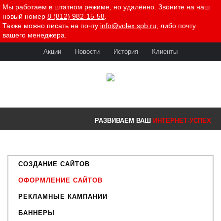
Мы работаем в штатном режиме, но удалённо. Звоните на наш
новый номер
8 (812) 982-15-58
.
Также можно писать на почту
info@volex.spb.ru
, либо почту
вашего менеджера.
Акции
Новости
История
Клиенты
РАЗВИВАЕМ ВАШ
ИНТЕРНЕТ-УСПЕХ
СОЗДАНИЕ САЙТОВ
ОФОРМЛЕНИЕ САЙТОВ
РЕКЛАМНЫЕ КАМПАНИИ
БАННЕРЫ