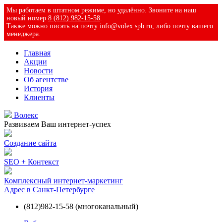
Мы работаем в штатном режиме, но удалённо. Звоните на наш
новый номер
8 (812) 982-15-58
.
Также можно писать на почту
info@volex.spb.ru
, либо почту вашего
менеджера.
Главная
Акции
Новости
Об агентстве
История
Клиенты
Волекс
Развиваем Ваш интернет-успех
Создание сайта
SEO + Контекст
Комплексный интернет-маркетинг
Адрес в Санкт-Петербурге
(812)
982-15-58 (многоканальный)